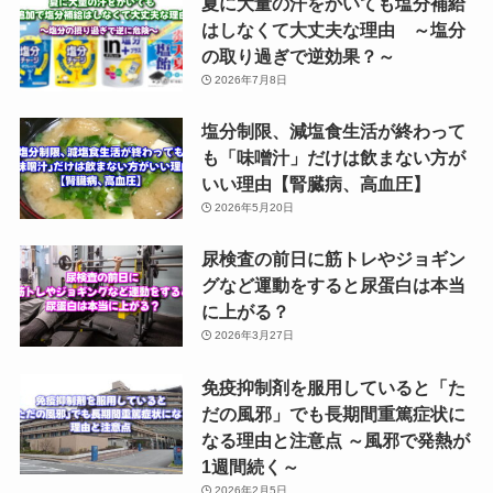
夏に大量の汗をかいても塩分補給
はしなくて大丈夫な理由 ～塩分
の取り過ぎで逆効果？～
2026年7月8日
塩分制限、減塩食生活が終わって
も「味噌汁」だけは飲まない方が
いい理由【腎臓病、高血圧】
2026年5月20日
尿検査の前日に筋トレやジョギン
グなど運動をすると尿蛋白は本当
に上がる？
2026年3月27日
免疫抑制剤を服用していると「た
だの風邪」でも長期間重篤症状に
なる理由と注意点 ～風邪で発熱が
1週間続く～
2026年2月5日