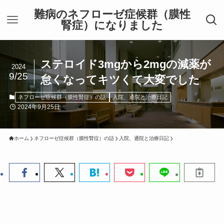
難病のネフローゼ症候群（膜性
腎症）になりました
ステロイド3mgから2mgの減薬が
2024
9/25
怠くなってキツくて大変でした
ネフローゼ症候群（膜性腎症）の話
入院、通院と治療日記
2024年9月25日
ホーム
ネフローゼ症候群（膜性腎症）の話
入院、通院と治療日記