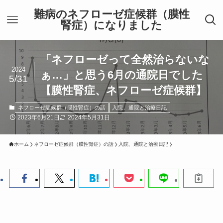
難病のネフローゼ症候群（膜性
腎症）になりました
「ネフローゼって全然治らないな
2024
ぁ…」と思う6月の通院日でした
5/31
【膜性腎症、ネフローゼ症候群】
ネフローゼ症候群（膜性腎症）の話
入院、通院と治療日記
2023年6月21日
2024年5月31日
ホーム
ネフローゼ症候群（膜性腎症）の話
入院、通院と治療日記