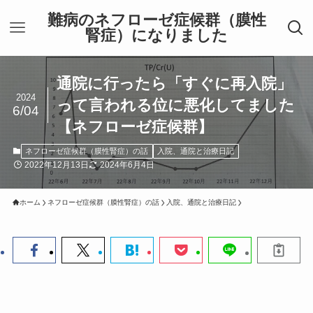
難病のネフローゼ症候群（膜性
腎症）になりました
通院に行ったら「すぐに再入院」
2024
って言われる位に悪化してました
6/04
【ネフローゼ症候群】
ネフローゼ症候群（膜性腎症）の話
入院、通院と治療日記
2022年12月13日
2024年6月4日
ホーム
ネフローゼ症候群（膜性腎症）の話
入院、通院と治療日記