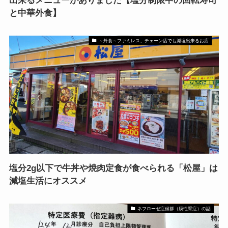
出来るメニューがありました【塩分制限中の回転寿司
と中華外食】
～外食～ファミレス、チェーン店でも減塩出来るお店
塩分2g以下で牛丼や焼肉定食が食べられる「松屋」は
減塩生活にオススメ
ネフローゼ症候群（膜性腎症）の話