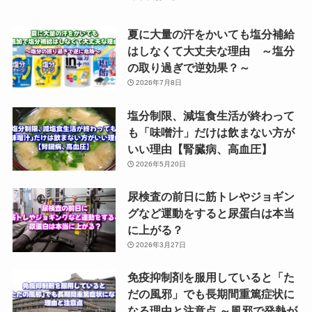
夏に大量の汗をかいても塩分補給
はしなくて大丈夫な理由 ～塩分
の取り過ぎで逆効果？～
2026年7月8日
塩分制限、減塩食生活が終わって
も「味噌汁」だけは飲まない方が
いい理由【腎臓病、高血圧】
2026年5月20日
尿検査の前日に筋トレやジョギン
グなど運動をすると尿蛋白は本当
に上がる？
2026年3月27日
免疫抑制剤を服用していると「た
だの風邪」でも長期間重篤症状に
なる理由と注意点 ～風邪で発熱が