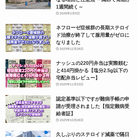
1週間続く～
2026年2月5日
ネフローゼ症候群の長期ステロイ
ド治療が終了して服用量がゼロに
なりました
2025年12月28日
ナッシュの220円弁当は実際頼む
と414円掛かる【塩分2.5g以下の
宅配弁当レビュー】
2025年11月23日
認定基準以下ですが難病手帳の申
請が受理されました【指定難病受
給者証】
2025年10月26日
久しぶりのステロイド減薬で隔日