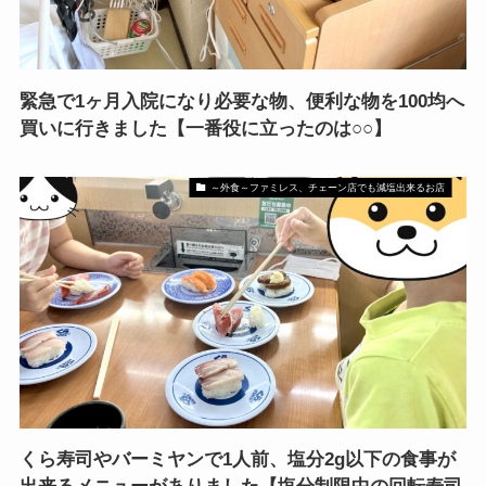
緊急で1ヶ月入院になり必要な物、便利な物を100均へ
買いに行きました【一番役に立ったのは○○】
～外食～ファミレス、チェーン店でも減塩出来るお店
くら寿司やバーミヤンで1人前、塩分2g以下の食事が