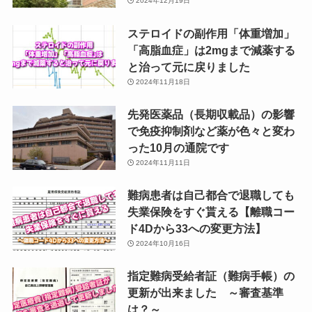
2024年12月19日
ステロイドの副作用「体重増加」
「高脂血症」は2mgまで減薬する
と治って元に戻りました
2024年11月18日
先発医薬品（長期収載品）の影響
で免疫抑制剤など薬が色々と変わ
った10月の通院です
2024年11月11日
難病患者は自己都合で退職しても
失業保険をすぐ貰える【離職コー
ド4Dから33への変更方法】
2024年10月16日
指定難病受給者証（難病手帳）の
更新が出来ました ～審査基準
は？～