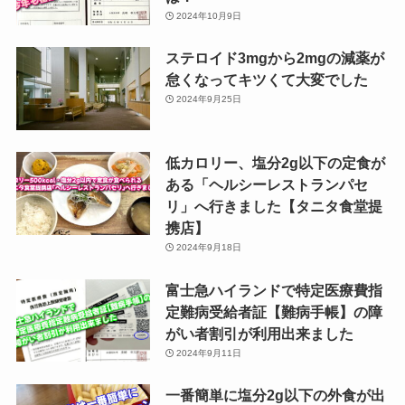
2024年10月9日
ステロイド3mgから2mgの減薬が
怠くなってキツくて大変でした
2024年9月25日
低カロリー、塩分2g以下の定食が
ある「ヘルシーレストランパセ
リ」へ行きました【タニタ食堂提
携店】
2024年9月18日
富士急ハイランドで特定医療費指
定難病受給者証【難病手帳】の障
がい者割引が利用出来ました
2024年9月11日
一番簡単に塩分2g以下の外食が出