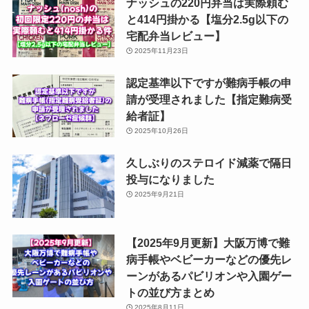
ナッシュの220円弁当は実際頼む
と414円掛かる【塩分2.5g以下の
宅配弁当レビュー】
2025年11月23日
認定基準以下ですが難病手帳の申
請が受理されました【指定難病受
給者証】
2025年10月26日
久しぶりのステロイド減薬で隔日
投与になりました
2025年9月21日
【2025年9月更新】大阪万博で難
病手帳やベビーカーなどの優先レ
ーンがあるパビリオンや入園ゲー
トの並び方まとめ
2025年8月11日