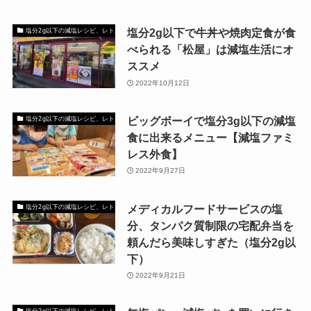
塩分2g以下で牛丼や焼肉定食が食
塩分2g以下の減塩レシピ、レトルト、外食
べられる「松屋」は減塩生活にオ
ススメ
2022年10月12日
ビッグボーイで塩分3g以下の減塩
塩分2g以下の減塩レシピ、レトルト、外食
食に出来るメニュー【減塩ファミ
レス外食】
2022年9月27日
メディカルフードサービスの塩
塩分2g以下の減塩レシピ、レトルト、外食
分、タンパク質制限の宅配弁当を
頼んだら美味しすぎた（塩分2g以
下）
2022年9月21日
塩分2g以下の減塩レシピ、レトルト、外食