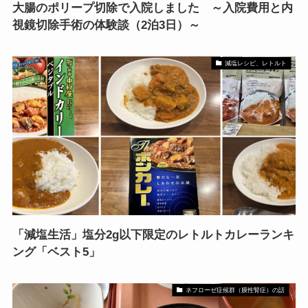
大腸のポリープ切除で入院しました ～入院費用と内
視鏡切除手術の体験談（2泊3日）～
減塩レシピ、レトルト
「減塩生活」塩分2g以下限定のレトルトカレーランキ
ング「ベスト5」
ネフローゼ症候群（膜性腎症）の話