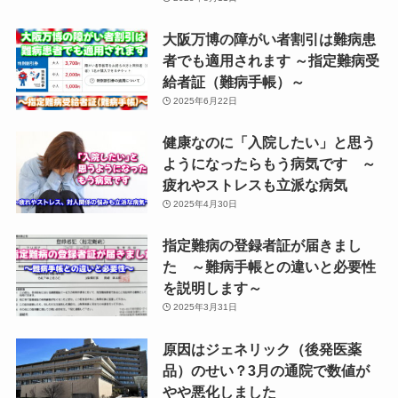
大阪万博の障がい者割引は難病患
者でも適用されます ～指定難病受
給者証（難病手帳）～
2025年6月22日
健康なのに「入院したい」と思う
ようになったらもう病気です ～
疲れやストレスも立派な病気
2025年4月30日
指定難病の登録者証が届きまし
た ～難病手帳との違いと必要性
を説明します～
2025年3月31日
原因はジェネリック（後発医薬
品）のせい？3月の通院で数値が
やや悪化しました