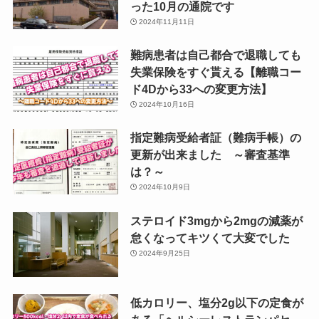
った10月の通院です
2024年11月11日
難病患者は自己都合で退職しても
失業保険をすぐ貰える【離職コー
ド4Dから33への変更方法】
2024年10月16日
指定難病受給者証（難病手帳）の
更新が出来ました ～審査基準
は？～
2024年10月9日
ステロイド3mgから2mgの減薬が
怠くなってキツくて大変でした
2024年9月25日
低カロリー、塩分2g以下の定食が