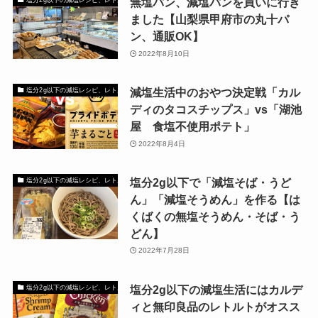
無塩パン、減塩パンを買いに行き
ました【山梨県甲府市の丸十パ
ン、通販OK】
2022年8月10日
減塩生活中のおやつ決定戦「カル
塩分2g以下の減塩レシピ、レトルト、外食
ディのタコスチップス」vs「湖池
屋 食塩不使用ポテト」
2022年8月4日
塩分2g以下で「減塩そば・うど
塩分2g以下の減塩レシピ、レトルト、外食
ん」「減塩そうめん」を作る【は
くばくの無塩そうめん・そば・う
どん】
2022年7月28日
塩分2g以下の減塩生活にはカルデ
塩分2g以下の減塩レシピ、レトルト、外食
ィと無印良品のレトルトがオスス