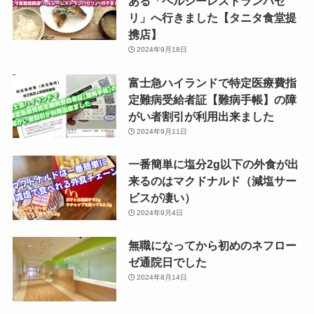
ある「ヘルシーレストランパセ
リ」へ行きました【タニタ食堂提
携店】
2024年9月18日
富士急ハイランドで特定医療費指
定難病受給者証【難病手帳】の障
がい者割引が利用出来ました
2024年9月11日
一番簡単に塩分2g以下の外食が出
来るのはマクドナルド（減塩サー
ビスが凄い）
2024年9月4日
無職になってから初めのネフロー
ゼ通院日でした
2024年8月14日