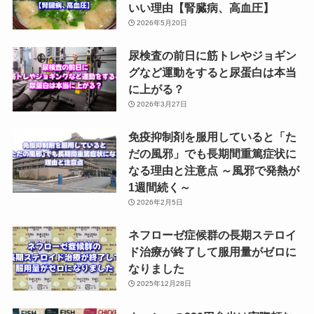
いい理由【腎臓病、高血圧】
2026年5月20日
尿検査の前日に筋トレやジョギン
グなど運動をすると尿蛋白は本当
に上がる？
2026年3月27日
免疫抑制剤を服用していると「た
だの風邪」でも長期間重篤症状に
なる理由と注意点 ～風邪で発熱が
1週間続く～
2026年2月5日
ネフローゼ症候群の長期ステロイ
ド治療が終了して服用量がゼロに
なりました
2025年12月28日