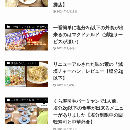
携店】
2024年9月18日
一番簡単に塩分2g以下の外食が出
～外食～ファミレス、チェーン店でも減塩出来るお店
来るのはマクドナルド（減塩サー
ビスが凄い）
2024年9月4日
リニューアルされた味の素の「減
減塩レシピ、レトルト
塩チャーハン」レビュー【塩分2g
以下】
2024年7月3日
くら寿司やバーミヤンで1人前、
～外食～ファミレス、チェーン店でも減塩出来るお店
塩分2g以下の食事が出来るメニュ
ーがありました【塩分制限中の回
転寿司と中華外食】
2023年7月12日