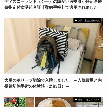
ディズニーランド（シー）の障がい者割引が特定医療
費指定難病受給者証【難病手帳】で適用されました
入院、通院と治療日記
大腸のポリープ切除で入院しました ～入院費用と内
視鏡切除手術の体験談（2泊3日）～
減塩レシピ、レトルト