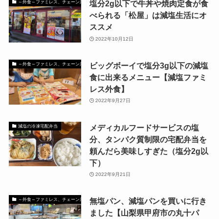
塩分2g以下で牛丼や焼肉定食が食
～外食～ファミレス、チェーン店でも減塩出来るお店
べられる「松屋」は減塩生活にオ
ススメ
2022年10月12日
ビッグボーイで塩分3g以下の減塩
～外食～ファミレス、チェーン店でも減塩出来るお店
食に出来るメニュー【減塩ファミ
レス外食】
2022年9月27日
メディカルフードサービスの塩
減塩の冷凍宅配弁当
分、タンパク質制限の宅配弁当を
頼んだら美味しすぎた（塩分2g以
下）
2022年9月21日
無塩パン、減塩パンを買いに行き
～外食～ファミレス、チェーン店でも減塩出来るお店
ました【山梨県甲府市の丸十パ