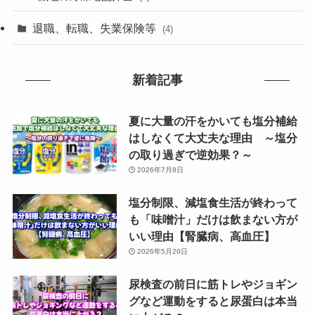
退職、転職、失業保険等
(4)
新着記事
夏に大量の汗をかいても塩分補給
はしなくて大丈夫な理由 ～塩分
の取り過ぎで逆効果？～
2026年7月8日
塩分制限、減塩食生活が終わって
も「味噌汁」だけは飲まない方が
いい理由【腎臓病、高血圧】
2026年5月20日
尿検査の前日に筋トレやジョギン
グなど運動をすると尿蛋白は本当