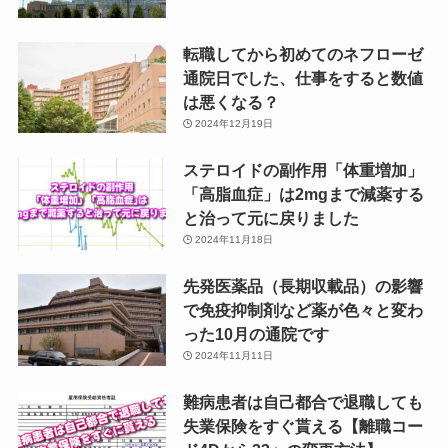
転職してから初めてのネフローゼ
通院日でした、仕事をすると数値
は悪くなる？
2024年12月19日
ステロイドの副作用「体重増加」
「高脂血症」は2mgまで減薬する
と治って元に戻りました
2024年11月18日
先発医薬品（長期収載品）の影響
で免疫抑制剤など薬が色々と変わ
った10月の通院です
2024年11月11日
難病患者は自己都合で退職しても
失業保険をすぐ貰える【離職コー