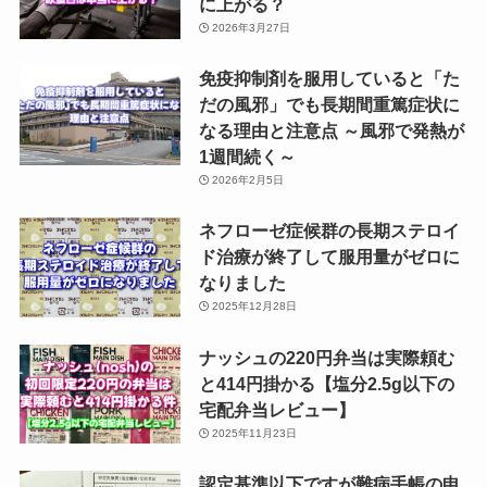
に上がる？
2026年3月27日
免疫抑制剤を服用していると「た
だの風邪」でも長期間重篤症状に
なる理由と注意点 ～風邪で発熱が
1週間続く～
2026年2月5日
ネフローゼ症候群の長期ステロイ
ド治療が終了して服用量がゼロに
なりました
2025年12月28日
ナッシュの220円弁当は実際頼む
と414円掛かる【塩分2.5g以下の
宅配弁当レビュー】
2025年11月23日
認定基準以下ですが難病手帳の申