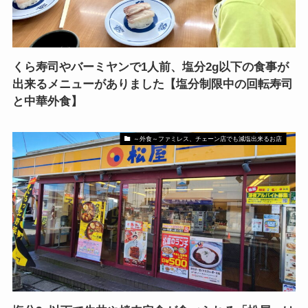
くら寿司やバーミヤンで1人前、塩分2g以下の食事が
出来るメニューがありました【塩分制限中の回転寿司
と中華外食】
～外食～ファミレス、チェーン店でも減塩出来るお店