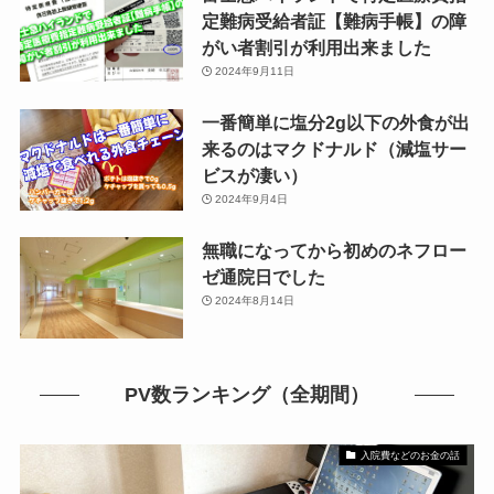
定難病受給者証【難病手帳】の障
がい者割引が利用出来ました
2024年9月11日
一番簡単に塩分2g以下の外食が出
来るのはマクドナルド（減塩サー
ビスが凄い）
2024年9月4日
無職になってから初めのネフロー
ゼ通院日でした
2024年8月14日
PV数ランキング（全期間）
入院費などのお金の話