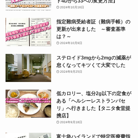
ド4Dから33への変更方法】
2024年10月16日
指定難病受給者証（難病手帳）の
更新が出来ました ～審査基準
は？～
2024年10月9日
ステロイド3mgから2mgの減薬が
怠くなってキツくて大変でした
2024年9月25日
低カロリー、塩分2g以下の定食が
ある「ヘルシーレストランパセ
リ」へ行きました【タニタ食堂提
携店】
2024年9月18日
富士急ハイランドで特定医療費指