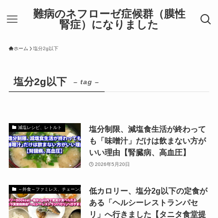
難病のネフローゼ症候群（膜性
腎症）になりました
ホーム
塩分2g以下
塩分2g以下
– tag –
塩分制限、減塩食生活が終わって
減塩レシピ、レトルト
も「味噌汁」だけは飲まない方が
いい理由【腎臓病、高血圧】
2026年5月20日
低カロリー、塩分2g以下の定食が
～外食～ファミレス、チェーン店でも減塩出来るお店
ある「ヘルシーレストランパセ
リ」へ行きました【タニタ食堂提